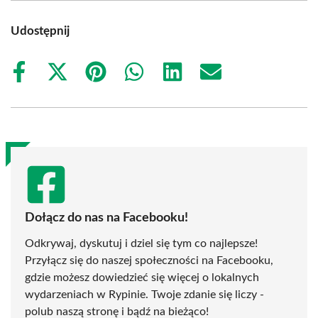
Udostępnij
Share
Share
Share
Share
Share
Share
on
on
on
on
on
on
Facebook
X
Pinterest
WhatsApp
LinkedIn
Email
(Twitter)
Dołącz do nas na Facebooku!
Odkrywaj, dyskutuj i dziel się tym co najlepsze!
Przyłącz się do naszej społeczności na Facebooku,
gdzie możesz dowiedzieć się więcej o lokalnych
wydarzeniach w Rypinie. Twoje zdanie się liczy -
polub naszą stronę i bądź na bieżąco!