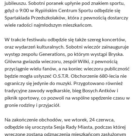
jubileuszu. Sobotni poranek upłynie pod znakiem sportu,
gdyż o 9:00 w Rypińskim Centrum Sportu odbędzie się
Spartakiada Przedszkolaków, która z pewnością dostarczy
wiele radości najmłodszym mieszkańcom.
W trakcie festiwalu odbędzie się także szereg koncertów,
oraz wydarzeń kulturalnych. Sobotni wieczór zainauguruje
występ zespołu Generations, po którym wystąpi Bryska.
Główna gwiazda wieczoru, zespół Wilki, z pewnością
przyciągnie wielu fanów, a na koniec wieczoru publiczność
będzie mogła usłyszeć O.S.T.R. Obchorzenie 680-lecia nie
ograniczy się jedynie do muzyki. Przygotowano również
tradycyjne zawody wędkarskie, bieg Bosych Antków i
piknik sportowy, co pozwoli na wspólne spędzenie czasu w
gronie rodziny i przyjaciół.
Na zakończenie obchodów, we wtorek, 24 czerwca,
odbędzie się uroczysta Sesja Rady Miasta, podczas której
wręczone zostaną odznaczenia mieszkańcom zasłużonym