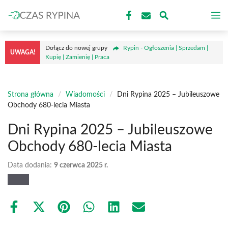
Przejdź
M
do
treści
Dołącz do nowej grupy
Rypin - Ogłoszenia | Sprzedam |
UWAGA!
Kupię | Zamienię | Praca
Strona główna
/
Wiadomości
/
Dni Rypina 2025 – Jubileuszowe
Obchody 680-lecia Miasta
Dni Rypina 2025 – Jubileuszowe
Obchody 680-lecia Miasta
Data dodania:
9 czerwca 2025 r.
Share
Share
Share
Share
Share
Share
on
on
on
on
on
on
Facebook
X
Pinterest
WhatsApp
LinkedIn
Email