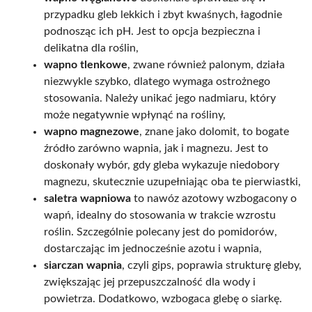
przypadku gleb lekkich i zbyt kwaśnych, łagodnie
podnosząc ich pH. Jest to opcja bezpieczna i
delikatna dla roślin,
wapno tlenkowe
, zwane również palonym, działa
niezwykle szybko, dlatego wymaga ostrożnego
stosowania. Należy unikać jego nadmiaru, który
może negatywnie wpłynąć na rośliny,
wapno magnezowe
, znane jako dolomit, to bogate
źródło zarówno wapnia, jak i magnezu. Jest to
doskonały wybór, gdy gleba wykazuje niedobory
magnezu, skutecznie uzupełniając oba te pierwiastki,
saletra wapniowa
to nawóz azotowy wzbogacony o
wapń, idealny do stosowania w trakcie wzrostu
roślin. Szczególnie polecany jest do pomidorów,
dostarczając im jednocześnie azotu i wapnia,
siarczan wapnia
, czyli gips, poprawia strukturę gleby,
zwiększając jej przepuszczalność dla wody i
powietrza. Dodatkowo, wzbogaca glebę o siarkę.