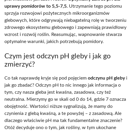
uprawy pomidorów to 5,5-7,5.
Utrzymanie tego poziomu
sprzyja rozwojowi pożytecznych mikroorganizmów
glebowych, które odgrywają niebagatelną rolę w tworzeniu
zdrowego ekosystemu glebowego i zapewniają prawidłowy
wzrost i rozwój roślin. Reasumując, wapnowanie stwarza
optymalne warunki, jakich potrzebują pomidory.
Czym jest odczyn pH gleby i jak go
zmierzyć?
Co tak naprawdę kryje się pod pojęciem
odczynu pH gleby
i
jak go zbadać? Odczyn pH to nic innego jak informacja o
tym, czy nasza gleba jest kwaśna, zasadowa, czy też
neutralna. Mierzymy go w skali od 0 do 14, gdzie 7 oznacza
obojętność. Wartości niższe sygnalizują, że mamy do
czynienia z glebą kwaśną, a te powyżej – z zasadową. Ale
dlaczego właściwie pH ma tak fundamentalne znaczenie?
Otóż decyduje ono o tym, jak rośliny, w tym ukochane