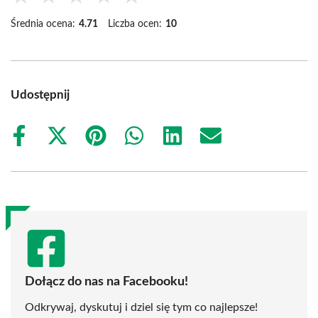
Średnia ocena:
4.71
Liczba ocen:
10
Udostępnij
Share
Share
Share
Share
Share
Share
on
on
on
on
on
on
Facebook
X
Pinterest
WhatsApp
LinkedIn
Email
(Twitter)
Dołącz do nas na Facebooku!
Odkrywaj, dyskutuj i dziel się tym co najlepsze!