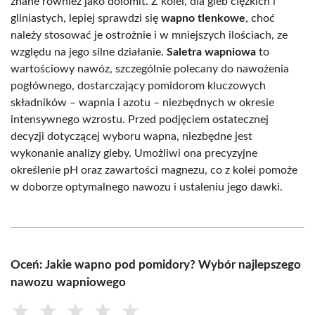
znane również jako dolomit. Z kolei, dla gleb ciężkich i
gliniastych, lepiej sprawdzi się
wapno tlenkowe
, choć
należy stosować je ostrożnie i w mniejszych ilościach, ze
względu na jego silne działanie.
Saletra wapniowa
to
wartościowy nawóz, szczególnie polecany do nawożenia
pogłównego, dostarczający pomidorom kluczowych
składników – wapnia i azotu – niezbędnych w okresie
intensywnego wzrostu. Przed podjęciem ostatecznej
decyzji dotyczącej wyboru wapna, niezbędne jest
wykonanie analizy gleby. Umożliwi ona precyzyjne
określenie pH oraz zawartości magnezu, co z kolei pomoże
w doborze optymalnego nawozu i ustaleniu jego dawki.
Oceń: Jakie wapno pod pomidory? Wybór najlepszego
nawozu wapniowego
★
★
★
★
★