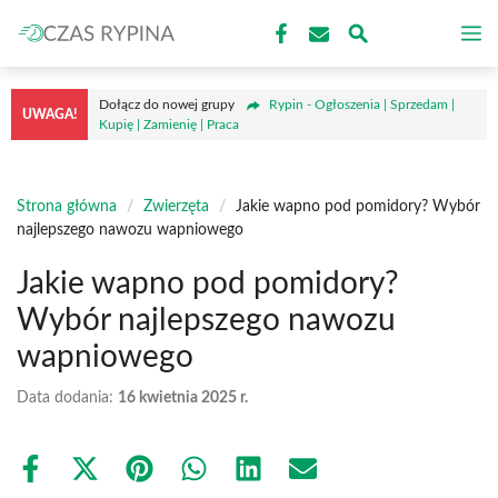
Przejdź
M
do
treści
Dołącz do nowej grupy
Rypin - Ogłoszenia | Sprzedam |
UWAGA!
Kupię | Zamienię | Praca
Strona główna
/
Zwierzęta
/
Jakie wapno pod pomidory? Wybór
najlepszego nawozu wapniowego
Jakie wapno pod pomidory?
Wybór najlepszego nawozu
wapniowego
Data dodania:
16 kwietnia 2025 r.
Share
Share
Share
Share
Share
Share
on
on
on
on
on
on