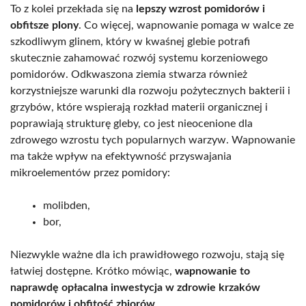
To z kolei przekłada się na
lepszy wzrost pomidorów i
obfitsze plony
. Co więcej, wapnowanie pomaga w walce ze
szkodliwym glinem, który w kwaśnej glebie potrafi
skutecznie zahamować rozwój systemu korzeniowego
pomidorów. Odkwaszona ziemia stwarza również
korzystniejsze warunki dla rozwoju pożytecznych bakterii i
grzybów, które wspierają rozkład materii organicznej i
poprawiają strukturę gleby, co jest nieocenione dla
zdrowego wzrostu tych popularnych warzyw. Wapnowanie
ma także wpływ na efektywność przyswajania
mikroelementów przez pomidory:
molibden,
bor,
Niezwykle ważne dla ich prawidłowego rozwoju, stają się
łatwiej dostępne. Krótko mówiąc,
wapnowanie to
naprawdę opłacalna inwestycja w zdrowie krzaków
pomidorów i obfitość zbiorów
.