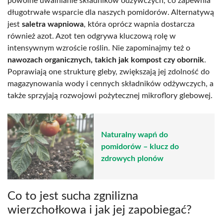
powolne uwalnianie składników odżywczych, co zapewnia
długotrwałe wsparcie dla naszych pomidorów. Alternatywą
jest
saletra wapniowa
, która oprócz wapnia dostarcza
również azot. Azot ten odgrywa kluczową rolę w
intensywnym wzroście roślin. Nie zapominajmy też o
nawozach organicznych, takich jak kompost czy obornik
.
Poprawiają one strukturę gleby, zwiększają jej zdolność do
magazynowania wody i cennych składników odżywczych, a
także sprzyjają rozwojowi pożytecznej mikroflory glebowej.
Naturalny wapń do
pomidorów – klucz do
zdrowych plonów
Co to jest sucha zgnilizna
wierzchołkowa i jak jej zapobiegać?