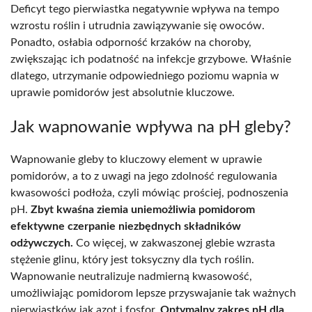
Deficyt tego pierwiastka negatywnie wpływa na tempo
wzrostu roślin i utrudnia zawiązywanie się owoców.
Ponadto, osłabia odporność krzaków na choroby,
zwiększając ich podatność na infekcje grzybowe. Właśnie
dlatego, utrzymanie odpowiedniego poziomu wapnia w
uprawie pomidorów jest absolutnie kluczowe.
Jak wapnowanie wpływa na pH gleby?
Wapnowanie gleby to kluczowy element w uprawie
pomidorów, a to z uwagi na jego zdolność regulowania
kwasowości podłoża, czyli mówiąc prościej, podnoszenia
pH.
Zbyt kwaśna ziemia uniemożliwia pomidorom
efektywne czerpanie niezbędnych składników
odżywczych.
Co więcej, w zakwaszonej glebie wzrasta
stężenie glinu, który jest toksyczny dla tych roślin.
Wapnowanie neutralizuje nadmierną kwasowość,
umożliwiając pomidorom lepsze przyswajanie tak ważnych
pierwiastków jak azot i fosfor.
Optymalny zakres pH dla