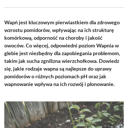
Facebook
X
Pinterest
WhatsApp
LinkedIn
Email
(Twitter)
Wapń jest kluczowym pierwiastkiem dla zdrowego
wzrostu pomidorów, wpływając na ich strukturę
komórkową, odporność na choroby i jakość
owoców. Co więcej, odpowiedni poziom Wapnia w
glebie jest niezbędny dla zapobiegania problemom,
takim jak sucha zgnilizna wierzchołkowa. Dowiedz
się, jakie rodzaje wapna są najlepsze do uprawy
pomidorów o różnych poziomach pH oraz jak
wapnowanie wpływa na ich rozwój i plonowanie.