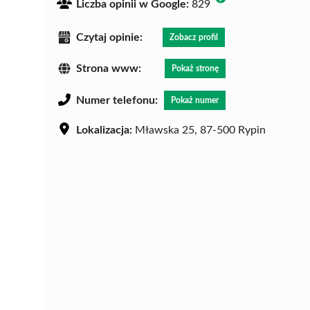
Liczba opinii w Google:
829
Czytaj opinie:
Zobacz profil
Strona www:
Pokaż stronę
Numer telefonu:
Pokaż numer
Lokalizacja:
Mławska 25, 87-500 Rypin