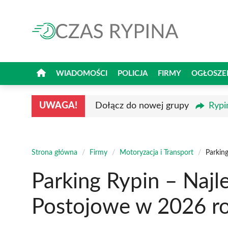
Przejdź
do
treści
WIADOMOŚCI
POLICJA
FIRMY
OGŁOSZE
UWAGA!
Dołącz do nowej grupy
Rypi
Strona główna
/
Firmy
/
Motoryzacja i Transport
/
Parkin
Parking Rypin – Najl
Postojowe w 2026 r