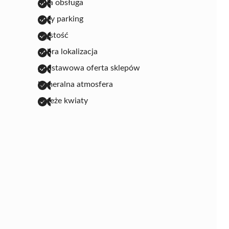
miła obsługa
duży parking
czystość
dobra lokalizacja
podstawowa oferta sklepów
kameralna atmosfera
świeże kwiaty