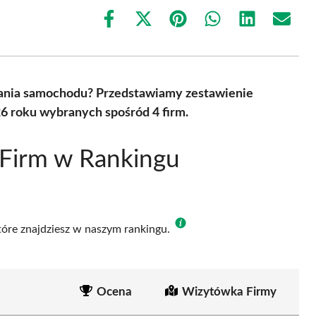
Share
Share
Share
Share
Share
Share
on
on
on
on
on
on
Facebook
X
Pinterest
WhatsApp
LinkedIn
Email
(Twitter)
ania samochodu? Przedstawiamy zestawienie
6 roku wybranych spośród 4 firm.
 Firm w Rankingu
które znajdziesz w naszym rankingu.
Ocena
Wizytówka Firmy