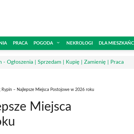
NIA
PRACA
POGODA
NEKROLOGI
DLA MIESZKAŃ
n - Ogłoszenia | Sprzedam | Kupię | Zamienię | Praca
g Rypin – Najlepsze Miejsca Postojowe w 2026 roku
epsze Miejsca
oku