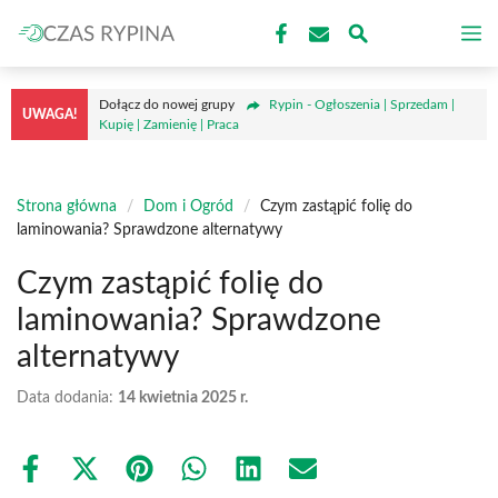
Przejdź
M
do
treści
Dołącz do nowej grupy
Rypin - Ogłoszenia | Sprzedam |
UWAGA!
Kupię | Zamienię | Praca
Strona główna
/
Dom i Ogród
/
Czym zastąpić folię do
laminowania? Sprawdzone alternatywy
Czym zastąpić folię do
laminowania? Sprawdzone
alternatywy
Data dodania:
14 kwietnia 2025 r.
Share
Share
Share
Share
Share
Share
on
on
on
on
on
on