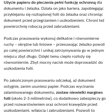
Użycie papieru do pieczenia pełni funkcję ochronną
dla
dokumentu i żelazka. Działa on jako bariera, zapobiegając
przyklejaniu się roztopionej folii do żelazka oraz chroniąc
dokument przed przegrzaniem i uszkodzeniem. Chroni też
powierzchnię roboczą przed zabrudzeniami.
Podczas prasowania wykonuj delikatne i równomierne
ruchy – okrężne lub liniowe – przesuwając żelazko powoli
po całej powierzchni i unikaj zatrzymywania go w jednym
miejscu zbyt długo. Dzięki temu ciepło rozłoży się
równomiernie. Zbyt mocny nacisk może doprowadzić do
uszkodzenia folii.
Po zakończonym prasowaniu odczekaj, aż dokument
ostygnie, zanim usuniesz papier. Podczas wycinania
zalaminowanego dokumentu,
zostaw niewielki margines
folii
(około 2-3 milimetrów), co dodatkowo zabezpieczy go
przed rozwarstwieniem oraz ochroni krawędzie przed
uszkodzeniami, wilgocią i zabrudzeniami. Pozwoli to