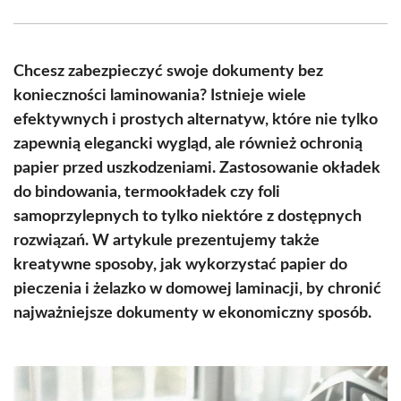
Facebook
X
Pinterest
WhatsApp
LinkedIn
Email
(Twitter)
Chcesz zabezpieczyć swoje dokumenty bez
konieczności laminowania? Istnieje wiele
efektywnych i prostych alternatyw, które nie tylko
zapewnią elegancki wygląd, ale również ochronią
papier przed uszkodzeniami. Zastosowanie okładek
do bindowania, termookładek czy foli
samoprzylepnych to tylko niektóre z dostępnych
rozwiązań. W artykule prezentujemy także
kreatywne sposoby, jak wykorzystać papier do
pieczenia i żelazko w domowej laminacji, by chronić
najważniejsze dokumenty w ekonomiczny sposób.