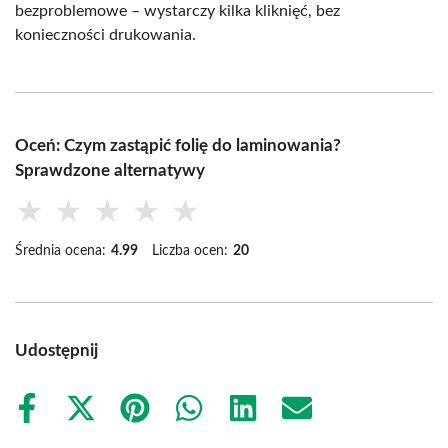
bezproblemowe – wystarczy kilka kliknięć, bez
konieczności drukowania.
Oceń: Czym zastąpić folię do laminowania?
Sprawdzone alternatywy
★
★
★
★
★
Średnia ocena:
4.99
Liczba ocen:
20
Udostępnij
Share
Share
Share
Share
Share
Share
on
on
on
on
on
on
Facebook
X
Pinterest
WhatsApp
LinkedIn
Email