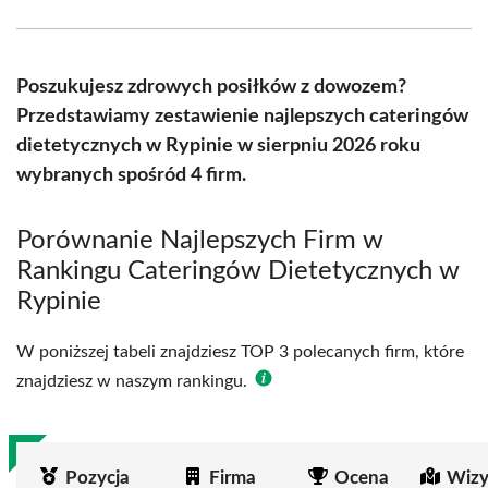
Facebook
X
Pinterest
WhatsApp
LinkedIn
Email
(Twitter)
Poszukujesz zdrowych posiłków z dowozem?
Przedstawiamy zestawienie najlepszych cateringów
dietetycznych w Rypinie w sierpniu 2026 roku
wybranych spośród 4 firm.
Porównanie Najlepszych Firm w
Rankingu Cateringów Dietetycznych w
Rypinie
W poniższej tabeli znajdziesz TOP 3 polecanych firm, które
znajdziesz w naszym rankingu.
Pozycja
Firma
Ocena
Wizy