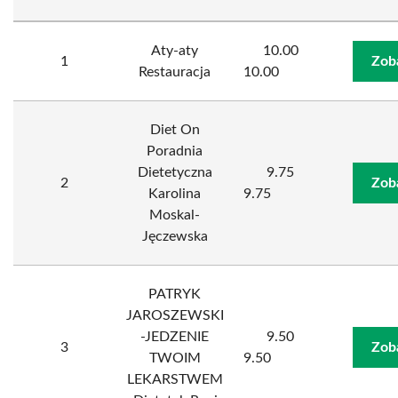
Aty-aty
10.00
1
Zob
Restauracja
10.00
Diet On
Poradnia
Dietetyczna
9.75
2
Zob
Karolina
9.75
Moskal-
Jęczewska
PATRYK
JAROSZEWSKI
-JEDZENIE
9.50
3
Zob
TWOIM
9.50
LEKARSTWEM