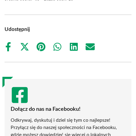
Udostępnij
Share
Share
Share
Share
Share
Share
on
on
on
on
on
on
Facebook
X
Pinterest
WhatsApp
LinkedIn
Email
(Twitter)
Dołącz do nas na Facebooku!
Odkrywaj, dyskutuj i dziel się tym co najlepsze!
Przyłącz się do naszej społeczności na Facebooku,
gdzie możesz dowiedzieć się więcej o lokalnych