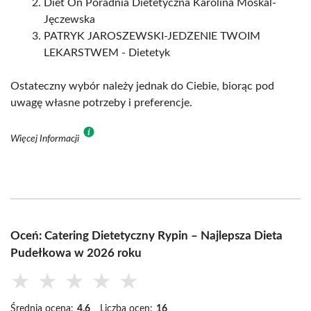
Diet On Poradnia Dietetyczna Karolina Moskal-
Jęczewska
PATRYK JAROSZEWSKI-JEDZENIE TWOIM
LEKARSTWEM - Dietetyk
Ostateczny wybór należy jednak do Ciebie, biorąc pod
uwagę własne potrzeby i preferencje.
Więcej Informacji
Oceń: Catering Dietetyczny Rypin – Najlepsza Dieta
Pudełkowa w 2026 roku
★
★
★
★
★
Średnia ocena:
4.6
Liczba ocen:
16