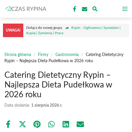
Przejdź
M
do
treści
Dołącz do nowej grupy
Rypin - Ogłoszenia | Sprzedam |
UWAGA!
Kupię | Zamienię | Praca
Strona główna
/
Firmy
/
Gastronomia
/
Catering Dietetyczny
Rypin – Najlepsza Dieta Pudełkowa w 2026 roku
Catering Dietetyczny Rypin –
Najlepsza Dieta Pudełkowa w
2026 roku
Data dodania:
1 sierpnia 2026 r.
Share
Share
Share
Share
Share
Share
on
on
on
on
on
on